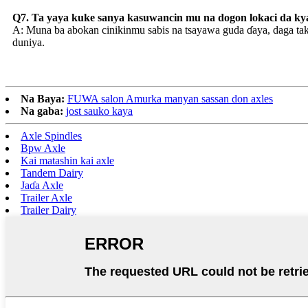
Q7. Ta yaya kuke sanya kasuwancin mu na dogon lokaci da 
A: Muna ba abokan cinikinmu sabis na tsayawa guda ɗaya, daga ta
duniya.
Na Baya:
FUWA salon Amurka manyan sassan don axles
Na gaba:
jost sauko kaya
Axle Spindles
Bpw Axle
Kai matashin kai axle
Tandem Dairy
Jaɗa Axle
Trailer Axle
Trailer Dairy