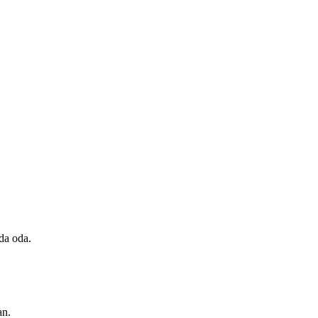
da oda.
an.