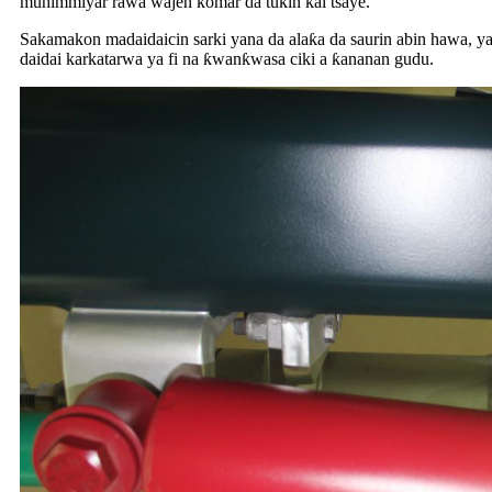
muhimmiyar rawa wajen komar da tuƙin kai tsaye.
Sakamakon madaidaicin sarki yana da alaƙa da saurin abin hawa, yay
daidai karkatarwa ya fi na ƙwanƙwasa ciki a ƙananan gudu.