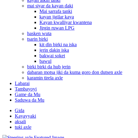
kayan aikin tanki
mai siyar da kayan daki
Mai sarrafa tanki
kayan jigilar kaya
Kayan kwalliyar kwantena
Jirgin ruwan LPG
hasken wuta
tsarin birki
kit ɗin birki na iska
jerin ɗakin iska
bakwai soket
bawul
birki birki da hub jerin
dabaran motsa jiki da kuma goro don dutsen axle
karamin tirela axle
Labarai
Tambayoyi
Game da Mu
Saduwa da Mu
Gida
Kayayyaki
aksali
tuƙi axle