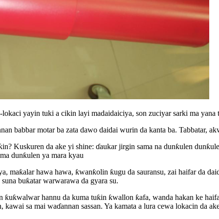
i-lokaci yayin tuki a cikin layi madaidaiciya, son zuciyar sarki ma yana 
wannan babbar motar ba zata dawo daidai wurin da kanta ba. Tabbatar, a
? Kuskuren da ake yi shine: ɗaukar jirgin sama na dunƙulen dunƙulen 
 kuma dunƙulen ya mara kyau
a, maƙalar hawa hawa, ƙwanƙolin ƙugu da sauransu, zai haifar da daid
n suna buƙatar warwarawa da gyara su.
 ƙuƙwalwar hannu da kuma tuƙin ƙwallon ƙafa, wanda hakan ke haifar 
cin, kawai sa mai waɗannan sassan. Ya kamata a lura cewa lokacin da a