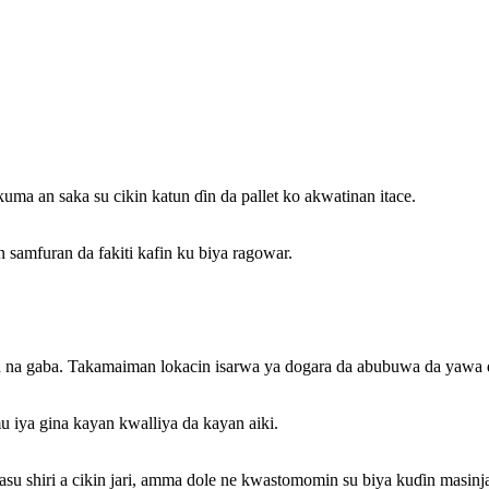
ma an saka su cikin katun ɗin da pallet ko akwatinan itace.
 samfuran da fakiti kafin ku biya ragowar.
u na gaba. Takamaiman lokacin isarwa ya dogara da abubuwa da yawa 
 iya gina kayan kwalliya da kayan aiki.
asu shiri a cikin jari, amma dole ne kwastomomin su biya kuɗin masinj