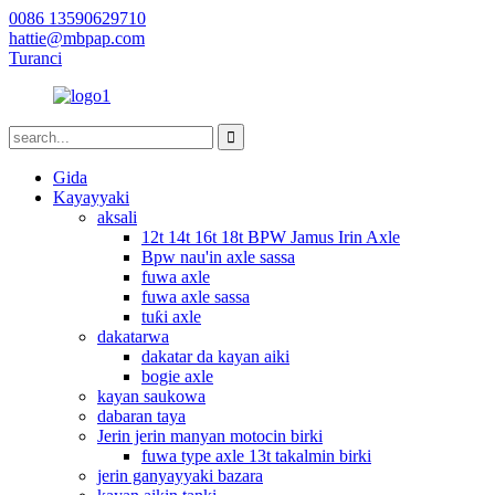
0086 13590629710
hattie@mbpap.com
Turanci
Gida
Kayayyaki
aksali
12t 14t 16t 18t BPW Jamus Irin Axle
Bpw nau'in axle sassa
fuwa axle
fuwa axle sassa
tuƙi axle
dakatarwa
dakatar da kayan aiki
bogie axle
kayan saukowa
dabaran taya
Jerin jerin manyan motocin birki
fuwa type axle 13t takalmin birki
jerin ganyayyaki bazara