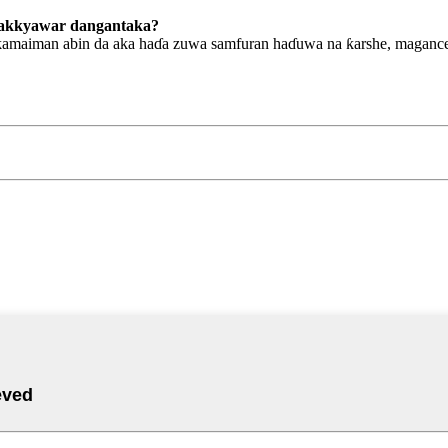
kyakkyawar dangantaka?
kamaiman abin da aka haɗa zuwa samfuran haɗuwa na ƙarshe, magance 