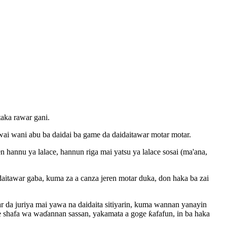
taka rawar gani.
kwai wani abu ba daidai ba game da daidaitawar motar motar.
hannu ya lalace, hannun riga mai yatsu ya lalace sosai (ma'ana,
aitawar gaba, kuma za a canza jeren motar duka, don haka ba zai
da juriya mai yawa na daidaita sitiyarin, kuma wannan yanayin
ke shafa wa waɗannan sassan, yakamata a goge ƙafafun, in ba haka