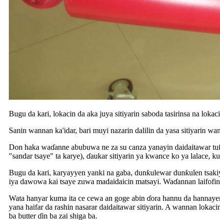
Bugu da kari, lokacin da aka juya sitiyarin saboda tasirinsa na lokac
Sanin wannan ka'idar, bari muyi nazarin dalilin da yasa sitiyarin 
Don haka waɗanne abubuwa ne za su canza yanayin daidaitawar tuƙin
"sandar tsaye" ta karye), ɗaukar sitiyarin ya kwance ko ya lalace,
Bugu da kari, karyayyen yanki na gaba, dunƙulewar dunƙulen tsakiy
iya dawowa kai tsaye zuwa madaidaicin matsayi. Waɗannan laifofi
Wata hanyar kuma ita ce cewa an goge abin ɗora hannu da hannayen
yana haifar da rashin nasarar daidaitawar sitiyarin. A wannan loka
ba butter ɗin ba zai shiga ba.