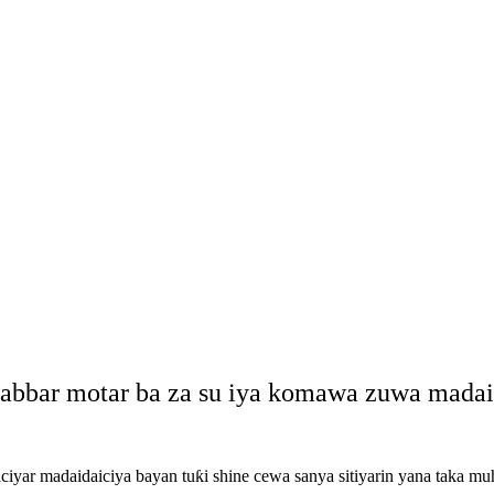
abbar motar ba za su iya komawa zuwa madaid
iyar madaidaiciya bayan tuƙi shine cewa sanya sitiyarin yana taka mu