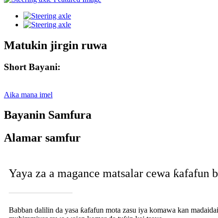
Matukin jirgin ruwa
Short Bayani:
Aika mana imel
Bayanin Samfura
Alamar samfur
Yaya za a magance matsalar cewa ƙafafun b
Babban dalilin da yasa ƙafafun mota zasu iya komawa kan madaidaic