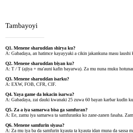
Tambayoyi
Q1. Menene sharuɗɗan shirya ku?
A: Gabaɗaya, an hatimce kayayyaki a cikin jakankuna masu laushi ku
Q2. Menene sharuɗɗan biyan ku?
A: T / T (ajiya + ma'auni kafin bayarwa). Za mu nuna muku hotunan
Q3. Menene sharuɗɗan isarku?
A: EXW, FOB, CFR, CIF.
Q4. Yaya game da lokacin isarwa?
A: Gabaɗaya, zai ɗauki kwanaki 25 zuwa 60 bayan karɓar kuɗin k
Q5. Za a iya samarwa bisa ga samfuran?
A: Ee, zamu iya samarwa ta samfuranku ko zane-zanen fasaha. Zamu
Q6. Menene samfurin siyasa?
A: Za mu iya ba da samfurin kyauta ta kyauta idan muna da sassa m